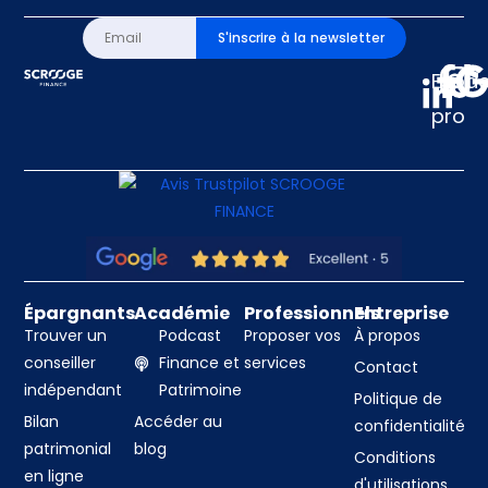
S'inscrire à la newsletter
Espa
pro
Épargnants
Académie
Professionnels
Entreprise
Trouver un
Podcast
Proposer vos
À propos
conseiller
Finance et
services
Contact
indépendant
Patrimoine
Politique de
Bilan
Accéder au
confidentialité
patrimonial
blog
Conditions
en ligne
d'utilisations