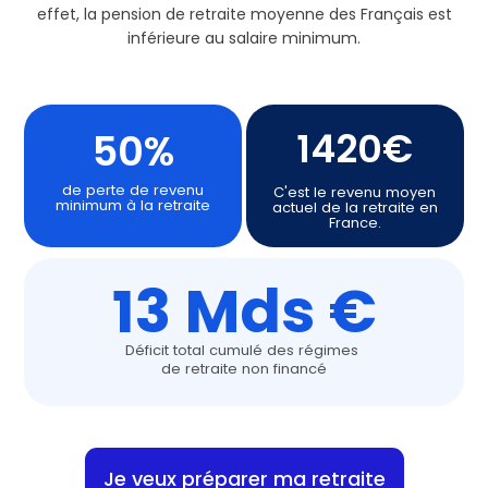
effet, la pension de retraite moyenne des Français est
inférieure au salaire minimum.
1420€
50%
de perte de revenu
C'est le revenu moyen
minimum à la retraite
actuel de la retraite en
France.
13 Mds €
Déficit total cumulé des régimes
de retraite non financé
Je veux préparer ma retraite