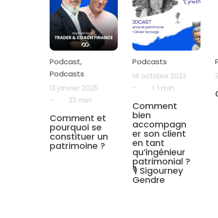
Podcast
,
Podcasts
Podcasts
14 octobre 2023
13 janvier 2025
-
< 1 min
-
33 min
Comment
bien
Comment et
accompagn
pourquoi se
er son client
constituer un
en tant
patrimoine ?
qu’ingénieur
patrimonial ?
🎙 Sigourney
Gendre