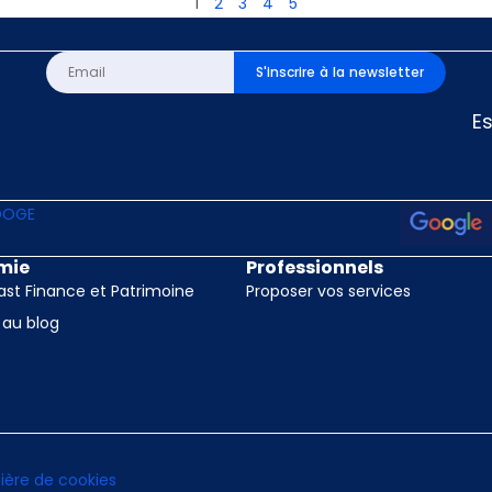
1
2
3
4
5
S'inscrire à la newsletter
E
mie
Professionnels
st Finance et Patrimoine
Proposer vos services
 au blog
ière de cookies