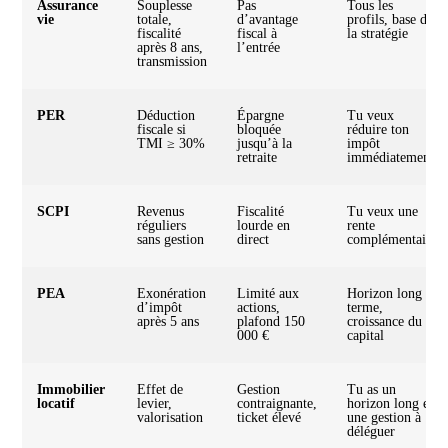
Assurance
Souplesse
Pas
Tous les
vie
totale,
d’avantage
profils, base de
fiscalité
fiscal à
la stratégie
après 8 ans,
l’entrée
transmission
PER
Déduction
Épargne
Tu veux
fiscale si
bloquée
réduire ton
TMI ≥ 30%
jusqu’à la
impôt
retraite
immédiatement
SCPI
Revenus
Fiscalité
Tu veux une
réguliers
lourde en
rente
sans gestion
direct
complémentaire
PEA
Exonération
Limité aux
Horizon long
d’impôt
actions,
terme,
après 5 ans
plafond 150
croissance du
000 €
capital
Immobilier
Effet de
Gestion
Tu as un
locatif
levier,
contraignante,
horizon long et
valorisation
ticket élevé
une gestion à
déléguer