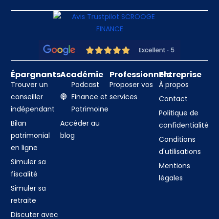
Épargnants
Académie
Professionnels
Entreprise
Trouver un
Podcast
Proposer vos
À propos
conseiller
Finance et
services
Contact
indépendant
Patrimoine
Politique de
Bilan
Accéder au
confidentialité
patrimonial
blog
Conditions
en ligne
d'utilisations
Simuler sa
Mentions
fiscalité
légales
Simuler sa
retraite
Discuter avec