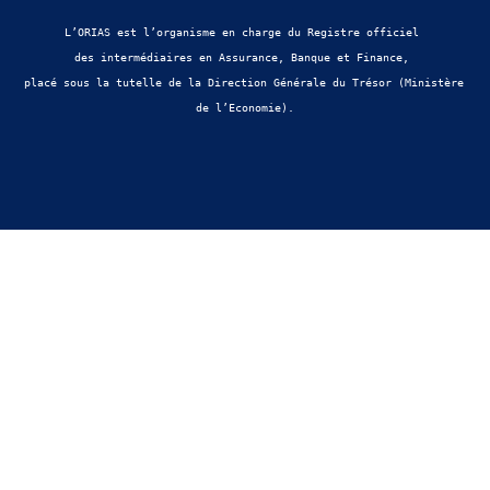
L’ORIAS est l’organisme en charge du Registre officiel 
des intermédiaires en Assurance, Banque et Finance, 
placé sous la tutelle de la Direction Générale du Trésor (Ministère 
de l’Economie).