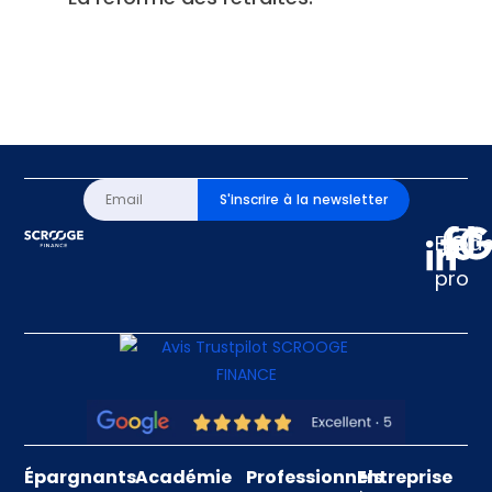
S'inscrire à la newsletter
Espa
pro
Épargnants
Académie
Professionnels
Entreprise