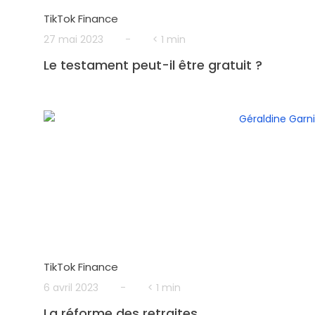
TikTok Finance
27 mai 2023
-
< 1 min
Le testament peut-il être gratuit ?
TikTok Finance
6 avril 2023
-
< 1 min
La réforme des retraites.