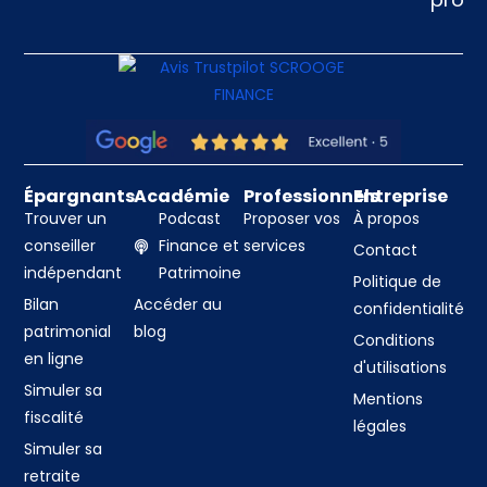
Épargnants
Académie
Professionnels
Entreprise
Trouver un
Podcast
Proposer vos
À propos
conseiller
Finance et
services
Contact
indépendant
Patrimoine
Politique de
Bilan
Accéder au
confidentialité
patrimonial
blog
Conditions
en ligne
d'utilisations
Simuler sa
Mentions
fiscalité
légales
Simuler sa
retraite