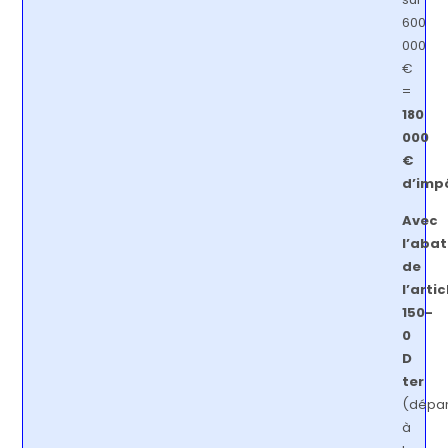
600
000
€
=
180
000
€
d’imp
Avec
l’aba
de
l’artic
150-
0
D
ter
(dépar
à