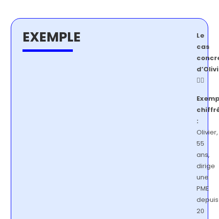
EXEMPLE
Le
cas
concr
d’Oliv
👱‍♂️
Exemp
chiffr
:
Olivier,
55
ans,
dirige
une
PME
depuis
20