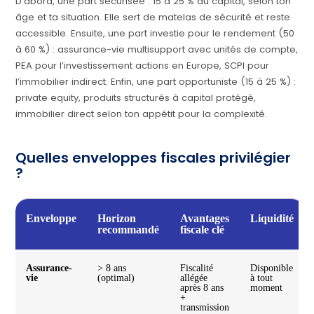
D’abord, une part sécurisée : 15 à 25 % du capital, selon ton
âge et ta situation. Elle sert de matelas de sécurité et reste
accessible. Ensuite, une part investie pour le rendement (50
à 60 %) : assurance-vie multisupport avec unités de compte,
PEA pour l’investissement actions en Europe, SCPI pour
l’immobilier indirect. Enfin, une part opportuniste (15 à 25 %) :
private equity, produits structurés à capital protégé,
immobilier direct selon ton appétit pour la complexité.
Quelles enveloppes fiscales privilégier
?
Enveloppe
Horizon
Avantages
Liquidité
recommandé
fiscale clé
Assurance-
> 8 ans
Fiscalité
Disponible
vie
(optimal)
allégée
à tout
après 8 ans
moment
+
transmission