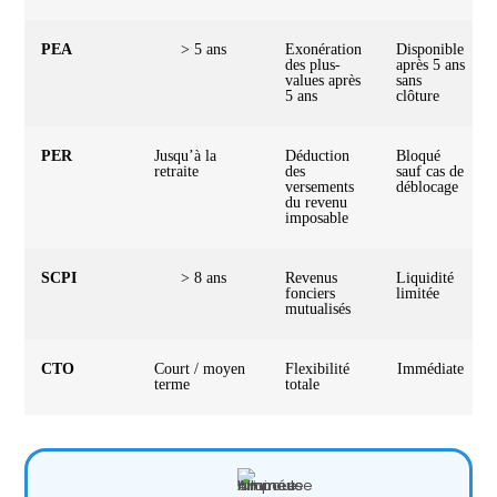
PEA
> 5 ans
Exonération
Disponible
des plus-
après 5 ans
values après
sans
5 ans
clôture
PER
Jusqu’à la
Déduction
Bloqué
retraite
des
sauf cas de
versements
déblocage
du revenu
imposable
SCPI
> 8 ans
Revenus
Liquidité
fonciers
limitée
mutualisés
CTO
Court / moyen
Flexibilité
Immédiate
terme
totale