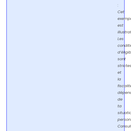
:
Cet
exemp
est
illustrat
Les
condit
d’éligib
sont
stricte
et
la
fiscalit
dépen
de
ta
situati
personn
Consul