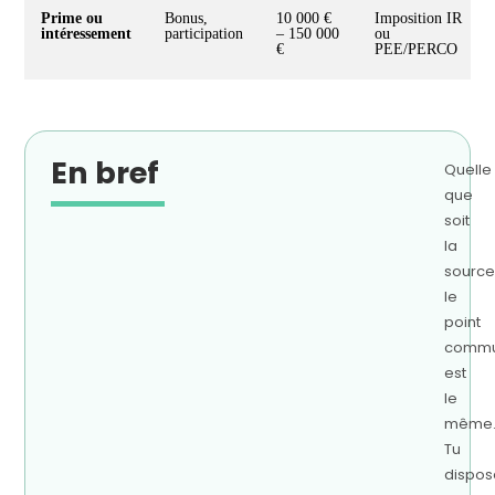
Prime ou
Bonus,
10 000 €
Imposition IR
intéressement
participation
– 150 000
ou
€
PEE/PERCO
En bref
Quelle
que
soit
la
source
le
point
comm
est
le
même
Tu
dispos