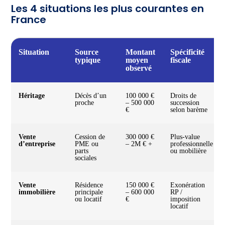
Les 4 situations les plus courantes en
France
Situation
Source
Montant
Spécificité
typique
moyen
fiscale
observé
Héritage
Décès d’un
100 000 €
Droits de
proche
– 500 000
succession
€
selon barème
Vente
Cession de
300 000 €
Plus-value
d’entreprise
PME ou
– 2M € +
professionnelle
parts
ou mobilière
sociales
Vente
Résidence
150 000 €
Exonération
immobilière
principale
– 600 000
RP /
ou locatif
€
imposition
locatif