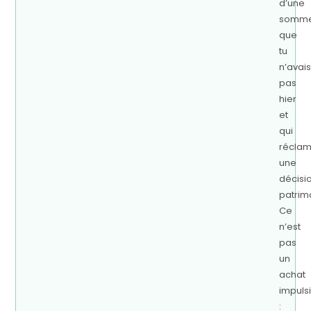
d’une
somm
que
tu
n’avais
pas
hier
et
qui
récla
une
décisi
patrim
Ce
n’est
pas
un
achat
impulsi
: