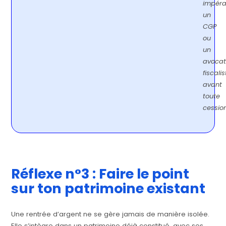
impéra
un
CGP
ou
un
avocat
fiscalis
avant
toute
cession
Réflexe n°3 : Faire le point
sur ton patrimoine existant
Une rentrée d’argent ne se gère jamais de manière isolée.
Elle s’intègre dans un patrimoine déjà constitué, avec ses