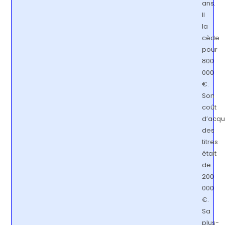
ans.
Il
la
cède
pour
800
000
€.
Son
coût
d’acqui
des
titres
était
de
200
000
€.
Sa
plus-