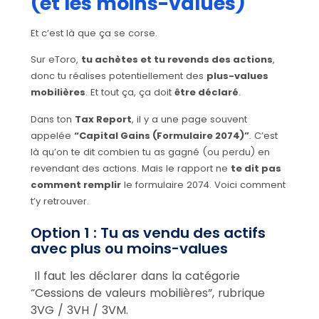
(et les moins-values)
Et c’est là que ça se corse.
Sur eToro,
tu achètes et tu revends des actions
,
donc tu réalises potentiellement des
plus-values
mobilières
. Et tout ça, ça doit
être déclaré
.
Dans ton
Tax Report
, il y a une page souvent
appelée
“Capital Gains (Formulaire 2074)”
. C’est
là qu’on te dit combien tu as gagné (ou perdu) en
revendant des actions. Mais le rapport ne
te dit pas
comment remplir
le formulaire 2074. Voici comment
t’y retrouver.
Option 1 : Tu as vendu des actifs
avec plus ou moins-values
Il faut les déclarer dans la catégorie
“Cessions de valeurs mobilières”, rubrique
3VG / 3VH / 3VM.