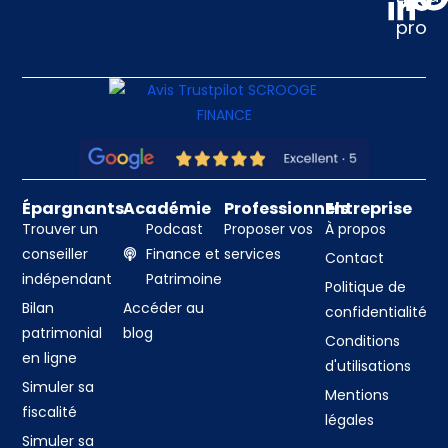
pro
Épargnants
Académie
Professionnels
Entreprise
Trouver un
Podcast
Proposer vos
À propos
conseiller
Finance et
services
Contact
indépendant
Patrimoine
Politique de
Bilan
Accéder au
confidentialité
patrimonial
blog
Conditions
en ligne
d'utilisations
Simuler sa
Mentions
fiscalité
légales
Simuler sa