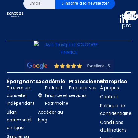
S'inscrire à la newsletter
Espa
pro
Épargnants
Académie
Professionnels
Entreprise
Trouver un
Podcast
Proposer vos
À propos
conseiller
Finance et
services
Contact
indépendant
Patrimoine
Politique de
Bilan
Accéder au
confidentialité
patrimonial
blog
Conditions
en ligne
d'utilisations
Simuler sa