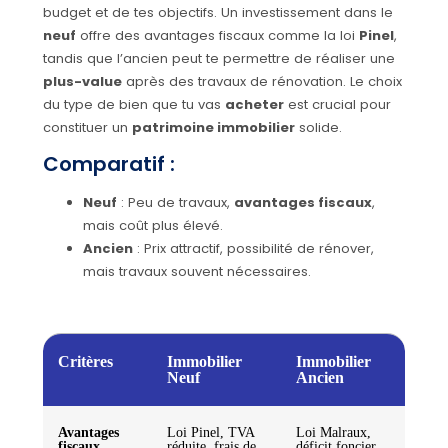
budget et de tes objectifs. Un investissement dans le
neuf
offre des avantages fiscaux comme la loi
Pinel
,
tandis que l’ancien peut te permettre de réaliser une
plus-value
après des travaux de rénovation. Le choix
du type de bien que tu vas
acheter
est crucial pour
constituer un
patrimoine immobilier
solide.
Comparatif :
Neuf
: Peu de travaux,
avantages fiscaux
,
mais coût plus élevé.
Ancien
: Prix attractif, possibilité de rénover,
mais travaux souvent nécessaires.
Critères
Immobilier
Immobilier
Neuf
Ancien
Avantages
Loi Pinel, TVA
Loi Malraux,
fiscaux
réduite, frais de
déficit foncier,