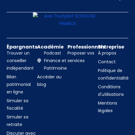
Épargnants
Académie
Professionnels
Entreprise
Trouver un
Podcast
Proposer vos
À propos
conseiller
Finance et
services
Contact
indépendant
Patrimoine
Politique de
Bilan
Accéder au
confidentialité
patrimonial
blog
Conditions
en ligne
d'utilisations
Simuler sa
Mentions
fiscalité
légales
Simuler sa
retraite
Discuter avec