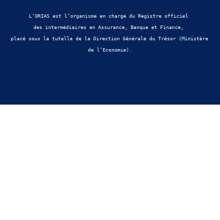
L’ORIAS est l’organisme en charge du Registre officiel 
des intermédiaires en Assurance, Banque et Finance, 
placé sous la tutelle de la Direction Générale du Trésor (Ministère 
de l’Economie).