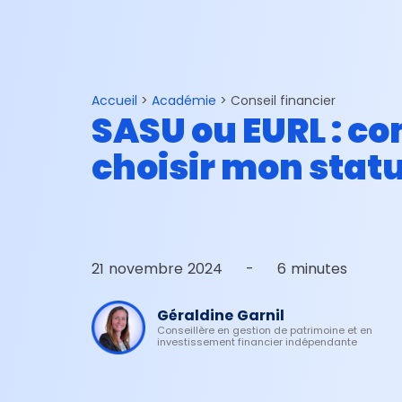
Connexion
Espace conseillers
Gestion de patrimoine
Investir son argent
Accueil
>
Académie
>
Conseil financier
SASU ou EURL : c
choisir mon statu
21 novembre 2024
-
6 minutes
Géraldine Garnil
Conseillère en gestion de patrimoine et en
investissement financier indépendante