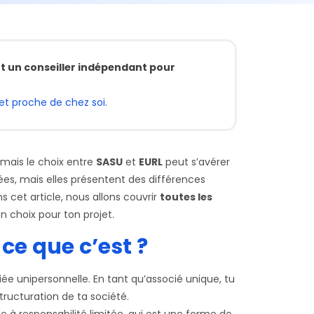
t un conseiller indépendant pour
et proche de chez soi.
 mais le choix entre
SASU
et
EURL
peut s’avérer
isées, mais elles présentent des différences
ns cet article, nous allons couvrir
toutes les
on choix pour ton projet.
ce que c’est ?
iée unipersonnelle. En tant qu’associé unique, tu
structuration de ta société.
lle à responsabilité limitée, qui est une forme de