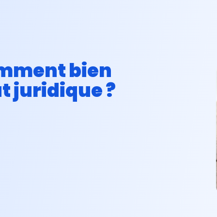
Réduire ses impôts
Préparer sa retraite
Investir dans l'immob
omment bien
t juridique ?