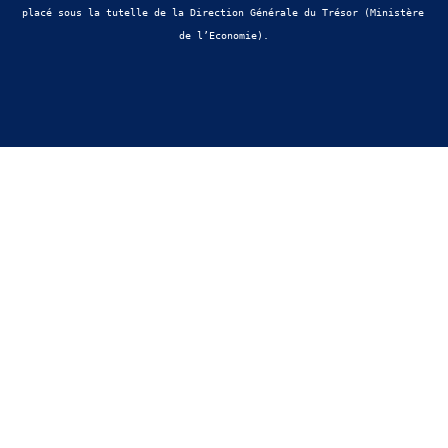
placé sous la tutelle de la Direction Générale du Trésor (Ministère 
de l’Economie).