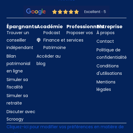
Épargnants
Académie
Professionnels
Entreprise
Trouver un
Podcast
Proposer vos
À propos
conseiller
Finance et
services
Contact
indépendant
Patrimoine
Politique de
Bilan
Accéder au
confidentialité
patrimonial
blog
Conditions
en ligne
d'utilisations
Simuler sa
Mentions
fiscalité
légales
Simuler sa
retraite
Discuter avec
Scroogy
Cliquez-ici pour modifier vos préférences en matière de