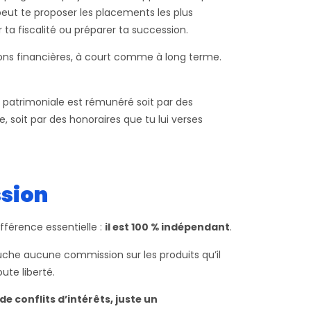
il peut te proposer les placements les plus
r ta fiscalité ou préparer ta succession.
ions financières, à court comme à long terme.
n patrimoniale est rémunéré soit par des
 soit par des honoraires que tu lui verses
ssion
férence essentielle :
il est 100 % indépendant
.
ouche aucune commission sur les produits qu’il
te liberté.
de conflits d’intérêts, juste un