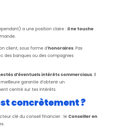
pendant) a une position claire :
il ne touche
ommande.
on client, sous forme d’
honoraires
. Pas
vec des banques ou des compagnies
nectés d’éventuels intérêts commerciaux
. Il
 meilleure garantie d’obtenir un
t centré sur tes intérêts.
’est concrètement ?
teur clé du conseil financier : le
Conseiller en
es.