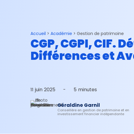
Connexion
Espace conseillers
Gestion de patrimoine
Investir son argent
Accueil
>
Académie
>
Gestion de patrimoine
CGP, CGPI, CIF. Dé
Différences et A
11 juin 2025
-
5 minutes
Géraldine Garnil
Conseillère en gestion de patrimoine et en
investissement financier indépendante