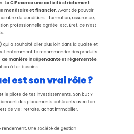
er.
Le CIF exerce une activité strictement
e monétaire et financier
. Avant de pouvoir
 nombre de conditions : formation, assurance,
ion professionnelle agréée, etc. Bref, ce n’est
s.
)
qui a souhaité aller plus loin dans la qualité et
 il peut notamment te recommander des produits
)
de manière indépendante et réglementée
,
ion à tes besoins.
el est son vrai rôle ?
et le pilote de tes investissements. Son but ?
ectionnant des placements cohérents avec ton
ets de vie : retraite, achat immobilier,
de rendement. Une société de gestion