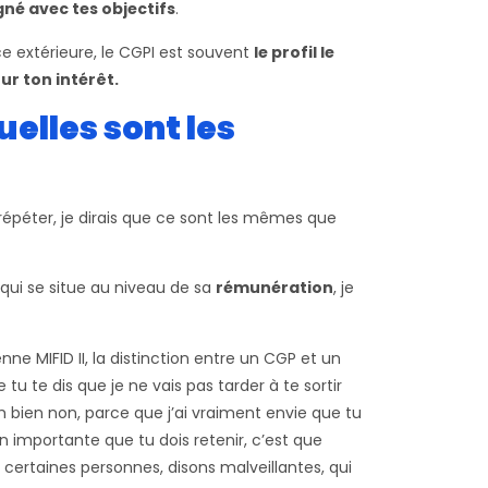
né avec tes objectifs
.
nce extérieure, le CGPI est souvent
le profil le
our ton intérêt.
uelles sont les
répéter, je dirais que ce sont les mêmes que
qui se situe au niveau de sa
rémunération
, je
nne MIFID II, la distinction entre un CGP et un
 tu te dis que je ne vais pas tarder à te sortir
h bien non, parce que j’ai vraiment envie que tu
on importante que tu dois retenir, c’est que
certaines personnes, disons malveillantes, qui