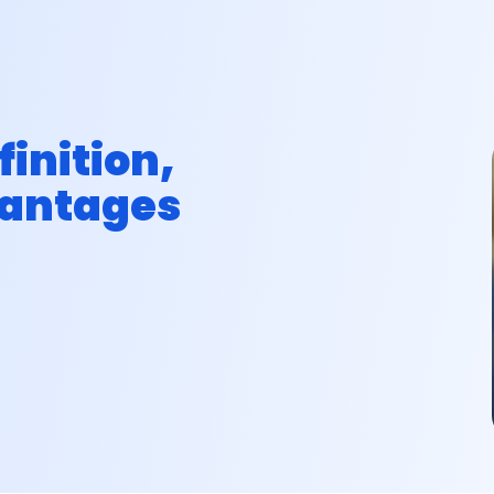
Réduire ses impôts
Préparer sa retraite
Investir dans l'immob
finition,
vantages